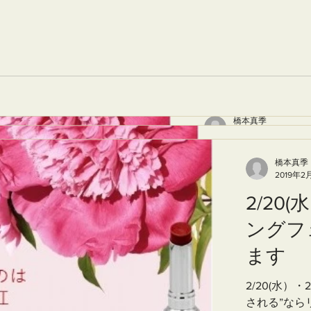
橋本真季
2019年2月10日
読了時間
橋本真季
2019年2月10日
読
2/20(水）・
橋本真季
2/20(水）
2019年2月10
橋本真季
ングフェスタ
2019年2
ングフェス
2/20(
ます
2/20
ます
ングフ
ングフ
2/20(水）・21(木）
ます
2/20(水）・21(
される”ならリビングフ
ます
される”ならリビン
ェスタ”にTHERAが参
2/20(水）・
ェスタ”にTHERAが
をお待ちしております
2/20(水）
される”ならリ
をお待ちしておりま
http://www.naraliving.c
される”なら
ェスタ”にTHE
http://www.naralivin