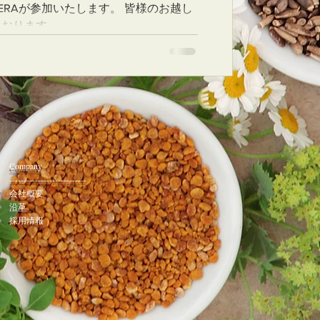
HERAが参加いたします。 皆様のお越し
ります。
ております。
living.com/handmade/festa/1901a.ht
araliving.com/handmade/festa/1901a.ht
Company
---------------------------
会社概要
沿革
採用情報