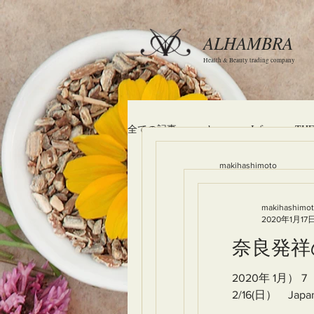
ALHAMBRA
Health & Beauty trading company
全ての記事
shop
Info
TH
makihashimoto
2020年1月17日
読了時間: 
makihashimoto
2020年1月17日
読了時間
奈良発祥の漢方
makihashimoto
makihashimoto
奈良発祥の漢
2020年1月17日
2017年12月5日
読了時間: 1
makihashimo
2020年1月17
2020年 1月） 7（火）～1
健康博覧会 セ
奈良発祥の
2020年 1月） 7（火）
2/16(日） Japanese 
奈良発祥
2/16(日） Japanes
2020年 1月） 7
2018年2月2日（金） 国
2020年 1月）
2/16(日） Japa
唱えられる産学金官連携や地
2/16(日） Ja
は多い様に思います。私も当事