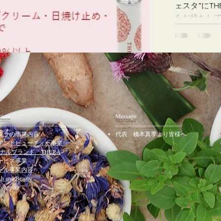
ml
ェスタ”にT
をお待ちしてお
ml
をお待ちし
http://www.nara
http://www.n
ml
ml
vices
Message
----------------------------------------
----------------------------------
ブラの事業内容
代表 橋本真季より皆様へ
アンドビューティー事業
ナルブランド THERA
ービス事業
ャル事業内容
 and Beauty
support