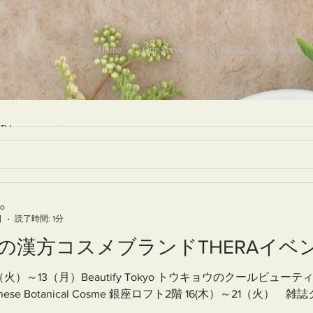
Home
Our Services
THERA
Message
ERA
event
1分
: 1分
コスメブランドTHERAイベント情
方コスメブランドTHERAイベント
読了時間: 1分
分
to
日
読了時間: 1分
3（月）Beautify Tokyo トウキョウのクールビューティ集合 渋
ミナー登壇します
漢方コスメブランドTHERAイベン
～13（月）Beautify Tokyo トウキョウのクールビューティ集合
Botanical Cosme 銀座ロフト2階 16(木）～21（火） 雑誌クロワ
の漢方コスメブランドTHERAイベ
e Botanical Cosme 銀座ロフト2階 16(木）～21（火） 雑誌ク
（火）～13（月）Beautify Tokyo トウキョウのクールビューテ
内ビューティ市場のいまと2018年予測 オリンピック年に向けて益
 7（火）～13（月）Beautify Tokyo トウキョウのクールビュ
nese Botanical Cosme 銀座ロフト2階 16(木）～21（火）
方創生や…、健康志向の高まり等の中で注目期待される分野で
panese Botanical Cosme 銀座ロフト2階 16(木）～21（
者として直面する立...