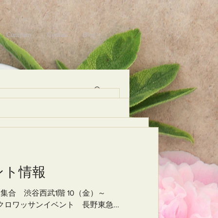
Company
Contact
Blog
報
情報
谷西武1階 10（金）～
ト情報
 渋谷西武1階 10（金）～
ッサンイベント 長野東急...
ント情報
ロワッサンイベント 長野東急...
ィ集合 渋谷西武1階 10（金）～
々加速するインバウンド対策、
ーティ集合 渋谷西武1階 10（金）～
 雑誌クロワッサンイベント 長野東急...
はあるものの、まだまだ課題
火） 雑誌クロワッサンイベント 長野東急...