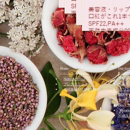
Home
Our Ser
---------------------------
----------
News & Topics
アラン
プレスリリース
ヘルス
​THERA ONLINE SHOP
オリジ
翻訳サ
ソーシ
Heaｌｔh
Women 
NARA