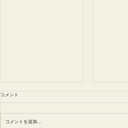
奈良発祥の漢方コスメブラン
コメント
ドTHERAイベント情報
2020年 1月） 7（火）～13（月）
Beautify Tokyo トウキョウのクー
コメントを追加…
ルビューティ集合 渋谷西武1階