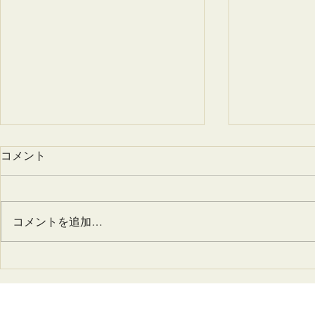
奈良発祥の漢方コスメブラン
コメント
ドTHERAイベント情報
2020年 1月） 7（火）～13（月）
Beautify Tokyo トウキョウのクー
コメントを追加…
ルビューティ集合 渋谷西武1階
10（金）～2/16(日） Japanese
2/20(水）
Botanical Cosme 銀座ロフト2階
16(木）～21（火） 雑誌クロワ
ングフェス
ッサンイベント 長野東急...
す